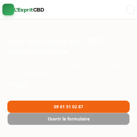
L'Esprit
CBD
Aux Bienfaits du CBD -
Saint Maurice
Aux Bienfaits du CBD - Saint Maurice est une boutique
CBD à Saint-Maurice.
5/5
40
En activité depuis au moins 3 ans
AVIS
NOTE
09 61 51 02 87
Ouvrir le formulaire