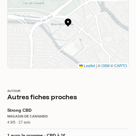
Leaflet
|
©
OSM
©
CARTO
AUTOUR
Autres fiches proches
Strong CBD
MAGASIN DE CANNABIS
4.9/5 · 27 avis
1 euro le gramme - CBD à 1€